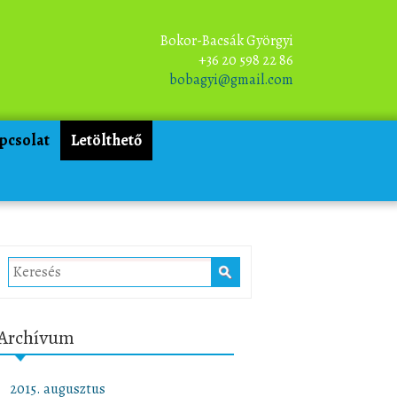
Bokor-Bacsák Györgyi
+36 20 598 22 86
bobagyi@gmail.com
pcsolat
Letölthető
Archívum
2015. augusztus