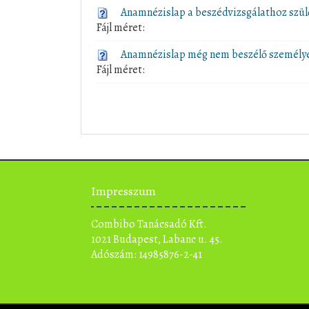
Anamnézislap a beszédvizsgálathoz szül
Fájl méret:
Anamnézislap még nem beszélő személy
Fájl méret:
Impresszum
Combibo Tanácsadó Kft.
1021 Budapest, Labanc u. 45.
Adószám: 14985876-2-41