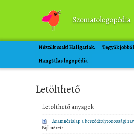
Szomatologopédia
Nézzük csak! Hallgatlak.
Tegyük jobbá
Hangtálas logopédia
Letölthető
Letölthető anyagok
Anamnézislap a beszédfolytonossági zav
Fájl méret: