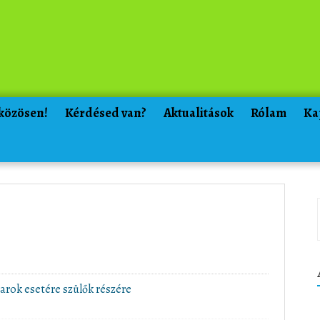
 közösen!
Kérdésed van?
Aktualitások
Rólam
Ka
arok esetére szülők részére