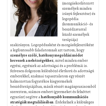
(mozgáskorlátozott
személyek minden
irányú fejlesztése) és
logopédia
(kommunikáció- és
beszédzavarral
küzdő személyek
terápiája)
szakirányon. Logopédusként és mozgásfejlesztőként
a legfontosabb faladatomnak azt tartom, hogy
személyre szóló, hatékony megoldási módot
keressek a nehézségekhez
, mivel minden ember
egyéni, egyéniek az adottságai és a problémái is.
Szívesen dolgozom különböző életkorú és adottságú
emberekkel, szakmai tapasztalatom egy részét
halmozottan fogyatékos kisgyermekek
beszédterápiájában, másik részét magánpraxisomból
szereztem, számos embert (gyermeket és felnőttet
egyaránt) segítve a
hatékonyabb kommunikációs
stratégiák megtalálásában
. Érdekelnek a különleges