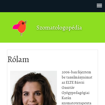
Skip to content
Szomatologopédia
Rólam
2006-ban fejeztem
be tanulmányaimat
az ELTE Bárczi
Gusztáv
Gyógypedagógiai
Karán
szomatoterapeuta