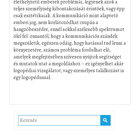
élethelyzetű emberek problémái, legyenek azok a
teljes személyiség kibontakozását érintőek, vagy épp
csak esztétikaiak. A kommunikáció mint alapvető
emberi jog, nem korlátozódhat csupán a
hangzóbeszédre, ennél sokkal szélesebb spektrumot
ölel fel: onnantól, hogy a kommunikációs szándék
megszületik, egészen odáig, hogy hatással tud lenni a
környezetére, számos probléma fordulhat elő,
amelyek megfejtésében szívesen nyújtok segítséget
és mutatok utat a megoldáshoz – ez igényelhet akár
logopédiai vizsgálatot, vagy személyes találkozást is
egy logopédussal.