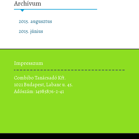
Archívum
2015. augusztus
2015. június
Impresszum
Combibo Tanácsadó Kft.
1021 Budapest, Labanc u. 45.
Adószám: 14985876-2-41