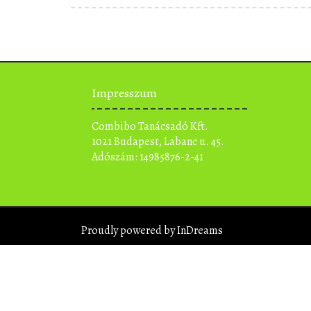
Impresszum
Combibo Tanácsadó Kft.
1021 Budapest, Labanc u. 45.
Adószám: 14985876-2-41
Proudly powered by InDreams