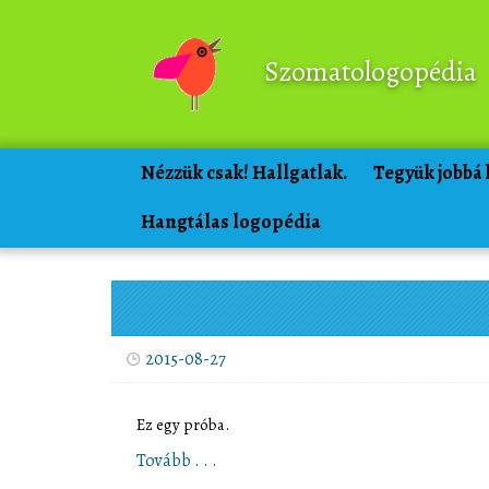
Szomatologopédia
Nézzük csak! Hallgatlak.
Tegyük jobbá
Hangtálas logopédia
2015-08-27
Ez egy próba.
Tovább . . .
Próba