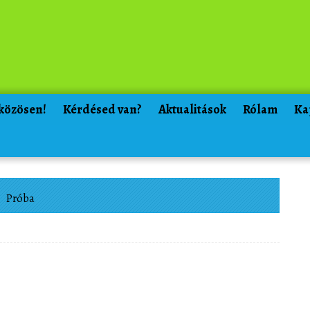
 közösen!
Kérdésed van?
Aktualitások
Rólam
Ka
Próba