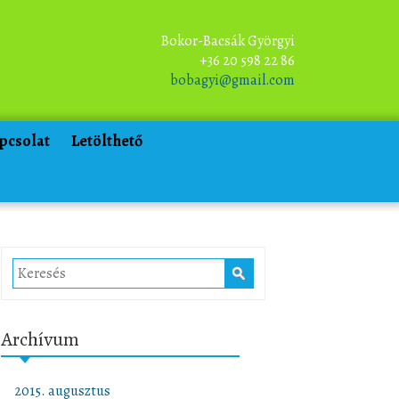
Bokor-Bacsák Györgyi
+36 20 598 22 86
bobagyi@gmail.com
pcsolat
Letölthető
Archívum
2015. augusztus